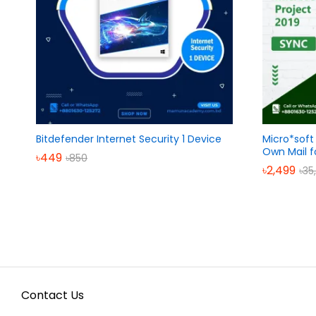
Bitdefender Internet Security 1 Device
Micro*soft
Own Mail 
৳
449
৳
850
৳
2,499
৳
35
Contact Us