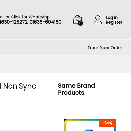
৳
999
Add to cart
৳
85,000
all or Click for WhatsApp
Log in
1630-125272, 01636-604160
Register
0
Track Your Order
24 Non Sync
Same Brand
Products
-
14
%