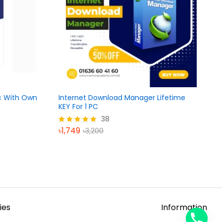
nc With Own
Internet Download Manager Lifetime
KEY For 1 PC
38
৳
1,749
৳
3,200
Rated
5.00
out of 5
ies
Information
y