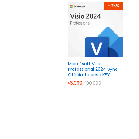
-
95
%
Micro*soft Visio
Professional 2024 Sync
Official License KEY
৳
6,999
৳
130,000