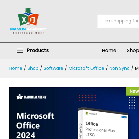
Microsoft Office Pro Plus LTSC 20
Description
Reviews (1)
All
Products
Home
Sho
Home
/
Shop
/
Software
/
Microsoft Office
/
Non Sync
/
M
New