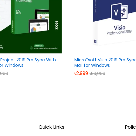
 Project 2019 Pro Sync With
Micro*soft Visio 2019 Pro Sy
for Windows
Mail for Windows
৳
2,999
,000
৳
50,000
Quick Links
Polic