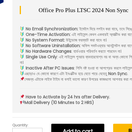
Office Pro Plus LTSC 2024 Non Sync
No Email Synchronization:
ইমেইল দিয়ে লগইন করা যাবে, তবে সিঙ্
One-Time Activation:
এই লাইসেন্স কেবল একবারই অ্যাক্টিভ করা যাব
No System Format:
উইন্ডোজ ফরম্যাট করা যাবে না।
No Software Uninstallation:
অফিস সফটওয়্যার আনইন্সটল করা যাবে
No Hardware Changes
: হার্ডওয়ার পরিবর্তন করতে পারবেন না।
Single Use Only
: এই লাইসেন্স পুনরায় ব্যবহারযোগ্য নয় বা অন্য কোনো পি
না।
Inactive After PC Issues
: পিসি নষ্ট হওয়া বা আপগ্রেড করলে লাইসেন
এছাড়াও যে কোনো কারণে এটা ইনএক্টিভ হয়ে যেতে পারে যেহেতু
Non Sync
.
সেজন্য এটাকে লাইফ টাইম না বলাই ভালো কারণ উপরের কাজগুলো আপনার করা ল
Have to Activate by 24 hrs after Delivery.
Mail Delivery (10 Minutes to 2 HRS)
Quantity:
Microsoft
B
Add to cart