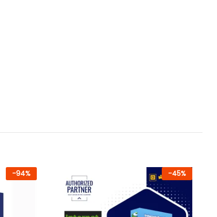
-
94
%
-
45
%