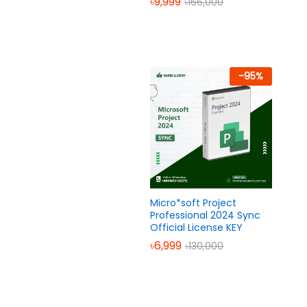
৳
9,999
৳
166,000
-
95
%
Micro*soft Project
Professional 2024 Sync
Official License KEY
৳
6,999
৳
130,000