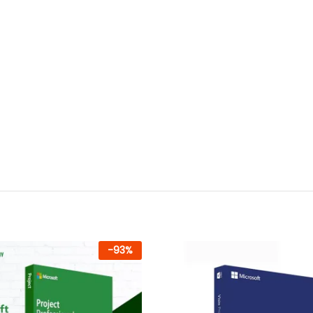
-
93
%