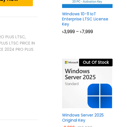
Windows 10-11 IoT
Enterprise LTSC License
Key
Price
৳
3,999
–
৳
7,999
range:
RO PLUS LTSC
,
৳3,999
LUS LTSC PRICE IN
through
৳7,999
CE 2024 PRO PLUS
Out Of Stock
Windows Server 2025
Original Key