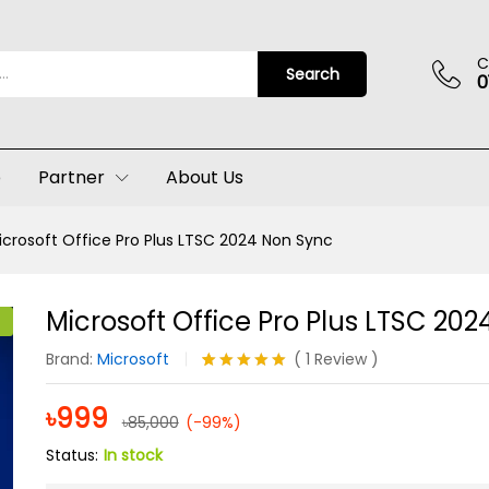
24 Non Sync
C
Search
0
p
Partner
About Us
icrosoft Office Pro Plus LTSC 2024 Non Sync
Microsoft Office Pro Plus LTSC 20
Brand:
Microsoft
(
1
Review
)
Rated
1
5.00
out of 5
৳
999
৳
85,000
(-99%)
based on
customer
Status:
In stock
rating