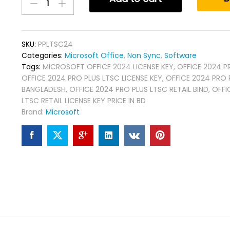
Office
Pro
Plus
LTSC
SKU:
PPLTSC24
2024
Categories:
Microsoft Office
,
Non Sync
,
Software
Non
Tags:
MICROSOFT OFFICE 2024 LICENSE KEY
,
OFFICE 2024 P
Sync
OFFICE 2024 PRO PLUS LTSC LICENSE KEY
,
OFFICE 2024 PRO P
quantity
BANGLADESH
,
OFFICE 2024 PRO PLUS LTSC RETAIL BIND
,
OFFI
LTSC RETAIL LICENSE KEY PRICE IN BD
Brand:
Microsoft