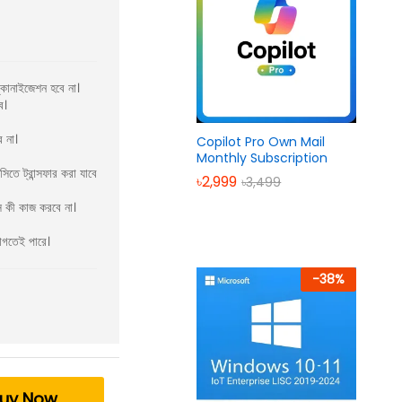
কোনাইজেশন হবে না।
ে।
 না।
Copilot Pro Own Mail
Monthly Subscription
সিতে ট্রান্সফার করা যাবে
৳
2,999
৳
3,499
্স কী কাজ করবে না।
াগতেই পারে।
-
38
%
uy Now